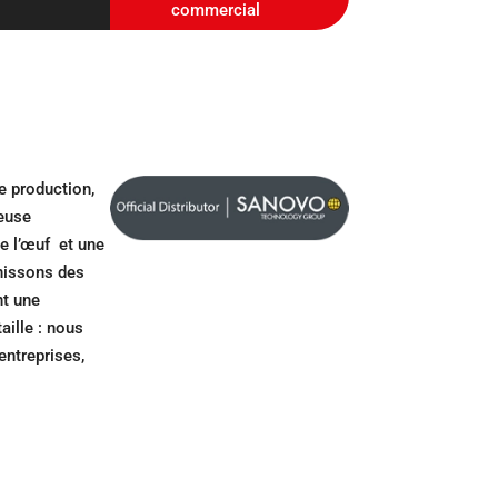
commercial
e production,
veuse
de l’œuf et une
rnissons des
nt une
aille : nous
entreprises,