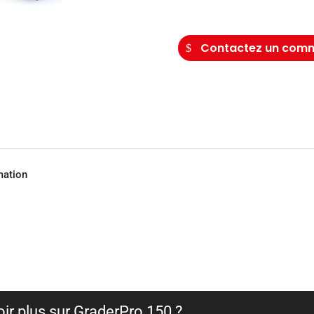
Contactez un comm
ation
ir plus sur GraderPro 150 ?