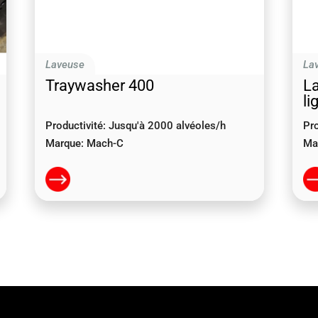
Laveuse
La
Traywasher 400
La
li
Productivité:
Jusqu'à 2000 alvéoles/h
Pro
Marque:
Mach-C
Ma