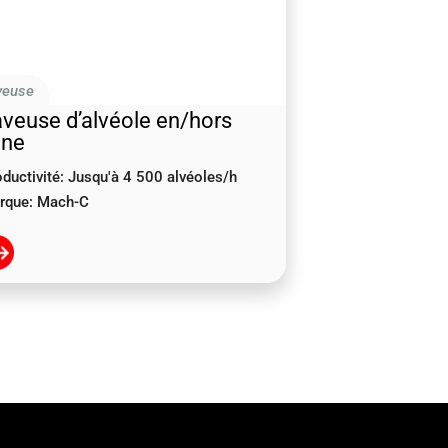
veuse
veuse d’alvéole en/hors
gne
ductivité:
Jusqu'à 4 500 alvéoles/h
rque:
Mach-C