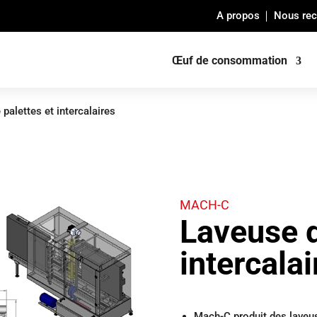
A propos
Nous rec
Œuf de consommation
palettes et intercalaires
MACH-C
Laveuse d
intercalai
Mach-C produit des laveus