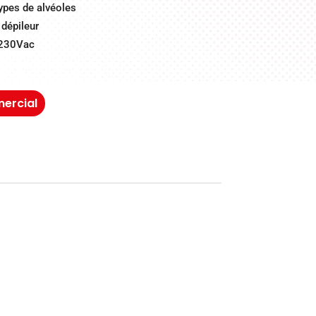
types de alvéoles
 dépileur
 230Vac
ercial